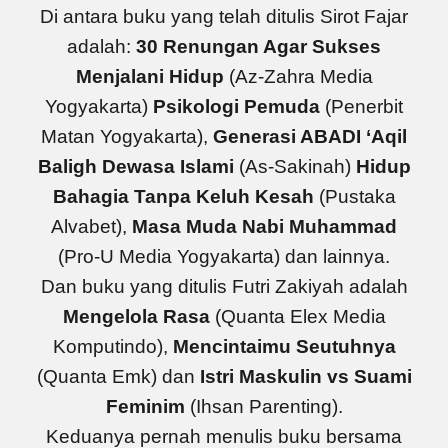
Di antara buku yang telah ditulis Sirot Fajar
adalah:
30 Renungan Agar Sukses
Menjalani Hidup
(Az-Zahra Media
Yogyakarta)
Psikologi Pemuda
(Penerbit
Matan Yogyakarta),
Generasi ABADI ‘Aqil
Baligh Dewasa Islami
(As-Sakinah)
Hidup
Bahagia Tanpa Keluh Kesah
(Pustaka
Alvabet),
Masa Muda Nabi Muhammad
(Pro-U Media Yogyakarta) dan lainnya.
Dan buku yang ditulis Futri Zakiyah adalah
Mengelola Rasa
(Quanta Elex Media
Komputindo),
Mencintaimu Seutuhnya
(Quanta Emk) dan
Istri Maskulin vs Suami
Feminim
(Ihsan Parenting).
Keduanya pernah menulis buku bersama